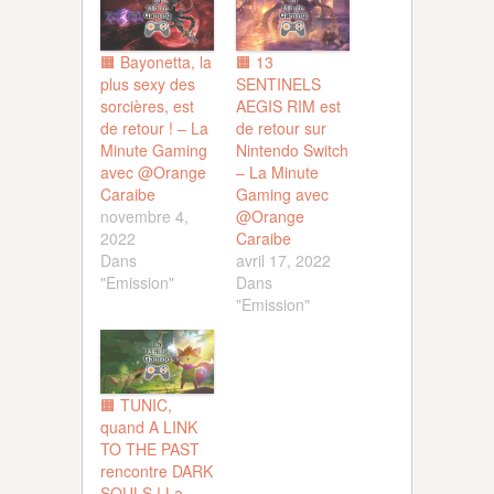
🟧 Bayonetta, la
🟧 13
plus sexy des
SENTINELS
sorcières, est
AEGIS RIM est
de retour ! – La
de retour sur
Minute Gaming
Nintendo Switch
avec @Orange
– La Minute
Caraibe
Gaming avec
novembre 4,
@Orange
2022
Caraibe
Dans
avril 17, 2022
"Emission"
Dans
"Emission"
🟧 TUNIC,
quand A LINK
TO THE PAST
rencontre DARK
SOULS ! La