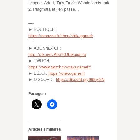
League, Ark II, Tiny Tina’s Wonderlands, ark
2, Pragmata et j’en passe…
—-
► BOUTIQUE :
https://amazon.fr/shop/otakugamefr
—-
► ABONNE-TOI :
http://otk.ovh/AboYtOtakugame
► TWITCH :
https://www.twitch.tv/otakugamefr/
► BLOG :
https://otakugame.fr
► DISCORD :
https://discord.gg/9t6qxBN
Partager :
Articles similaires