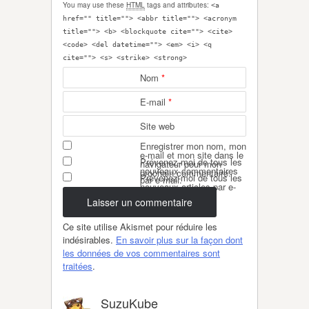
You may use these
HTML
tags and attributes:
<a
href="" title=""> <abbr title=""> <acronym
title=""> <b> <blockquote cite=""> <cite>
<code> <del datetime=""> <em> <i> <q
cite=""> <s> <strike> <strong>
Nom
*
E-mail
*
Site web
Enregistrer mon nom, mon
e-mail et mon site dans le
Prévenez-moi de tous les
navigateur pour mon
nouveaux commentaires
prochain commentaire.
Prévenez-moi de tous les
par e-mail.
nouveaux articles par e-
mail.
Ce site utilise Akismet pour réduire les
indésirables.
En savoir plus sur la façon dont
les données de vos commentaires sont
traitées
.
SuzuKube