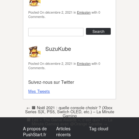
Posted On
décembre 2, 2021
in
Emission
with
0
Comments
.
Search
SuzuKube
Posted On
décembre 2, 2021
in
Emission
with
0
Comments
.
Suivez-nous sur Twitter
Mes Tweets
Post navigation
←
🟧 Noël 2021 : quelle console choisir ? (Xbox
Series S|X, PS5, Switch OLED, etc.) – La Minute
Gaming
🟧 Les « The Game Awards », c’est quoi ? – La
Minute Gaming avec @Orange Caraibe
→
A propos de
Articles
Tag cloud
PushStart.fr
récents