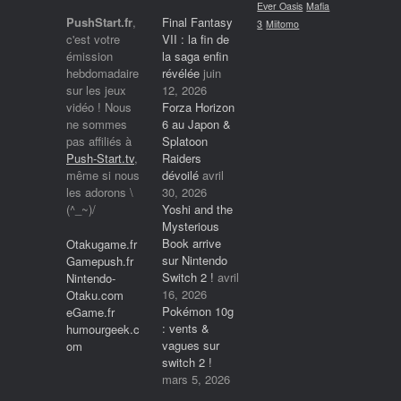
Ever Oasis
Mafia
PushStart.fr
,
Final Fantasy
3
Miitomo
c'est votre
VII : la fin de
émission
la saga enfin
hebdomadaire
révélée
juin
sur les jeux
12, 2026
vidéo ! Nous
Forza Horizon
ne sommes
6 au Japon &
pas affiliés à
Splatoon
Push-Start.tv
,
Raiders
même si nous
dévoilé
avril
les adorons \
30, 2026
(^_~)/
Yoshi and the
Mysterious
Book arrive
Otakugame.fr
sur Nintendo
Gamepush.fr
Switch 2 !
avril
Nintendo-
16, 2026
Otaku.com
Pokémon 10g
eGame.fr
: vents &
humourgeek.c
vagues sur
om
switch 2 !
mars 5, 2026